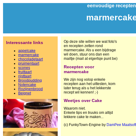
eenvoudige recepten
marmercak
Op deze site willen we wat foto's
Interessante links
en recepten zetten rond
marmercake. Als u een bijdrage
appelcake
wil doen, stuur ons dan een
marmercake
mailtje (mail at elgertsje punt be)
chocoladetaart
pruimentaart
Recepten voor
scones
marmercake
fruittaart
rijsttaart
We zijn nog volop enkele
Broodpudding
recepten aan het uittesten, kom
Notencake
later terug als u het lekkerste
Rozijnenbrood
recept wil kennen! ;-)
Beignet
Weetjes over Cake
Waarom niet.
Enkele tips en truuks om altijd
lekkere cake te maken...
(c) FunkyTown-Engine by
DamPee Maatsof